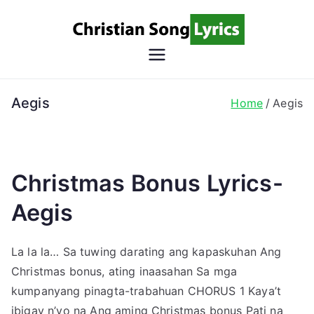
Skip
to
content
Christian
Christian Lyrics Online!
Song
Aegis
Home
Aegis
Lyrics
Christmas Bonus Lyrics-
Aegis
La la la… Sa tuwing darating ang kapaskuhan Ang
Christmas bonus, ating inaasahan Sa mga
kumpanyang pinagta-trabahuan CHORUS 1 Kaya’t
ibigay n’yo na Ang aming Christmas bonus Pati na