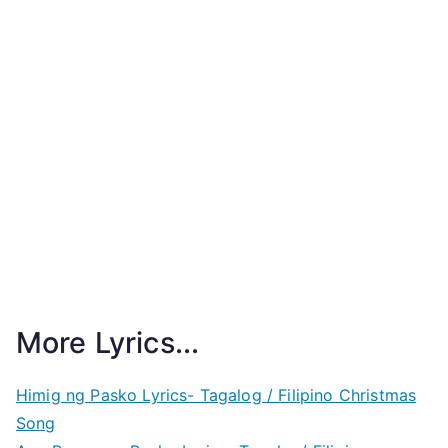
More Lyrics...
Himig ng Pasko Lyrics- Tagalog / Filipino Christmas
Song