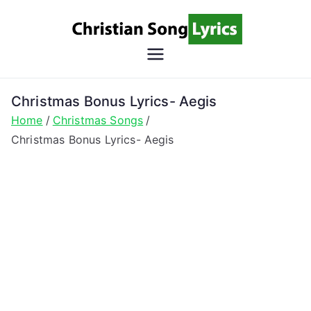
Skip
to
content
Christian
Christian Lyrics Online!
Song
Christmas Bonus Lyrics- Aegis
Home
Christmas Songs
Lyrics
Christmas Bonus Lyrics- Aegis