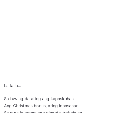
La la la…
Sa tuwing darating ang kapaskuhan
Ang Christmas bonus, ating inaasahan
Sa mga kumpanyang pinagta-trabahuan