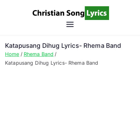
Skip
to
content
Christian
Christian Lyrics Online!
Song
Katapusang Dihug Lyrics- Rhema Band
Home
Rhema Band
Lyrics
Katapusang Dihug Lyrics- Rhema Band