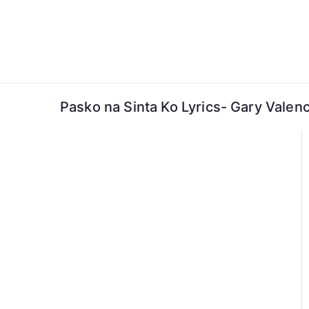
Skip
to
content
Pasko na Sinta Ko Lyrics- Gary Valen