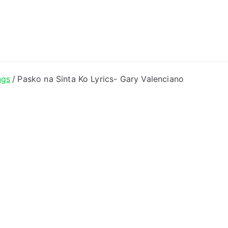
ong Lyrics
ngs
Pasko na Sinta Ko Lyrics- Gary Valenciano