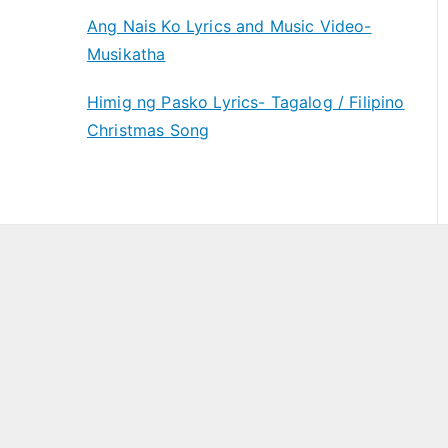
Ang Nais Ko Lyrics and Music Video-
Musikatha
Himig ng Pasko Lyrics- Tagalog / Filipino
Christmas Song