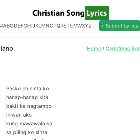
Christian S
Christian Lyrics Online!
#
A
B
C
D
E
F
G
H
I
J
K
L
M
N
O
P
Q
R
S
T
U
V
W
X
Y
Z
+ Submit Lyrics
ciano
Home
Christmas So
Pasko na sinta ko
hanap-hanap kita
bakit ka nagtampo
iniwan ako
kung mawawala ka
sa piling ko sinta