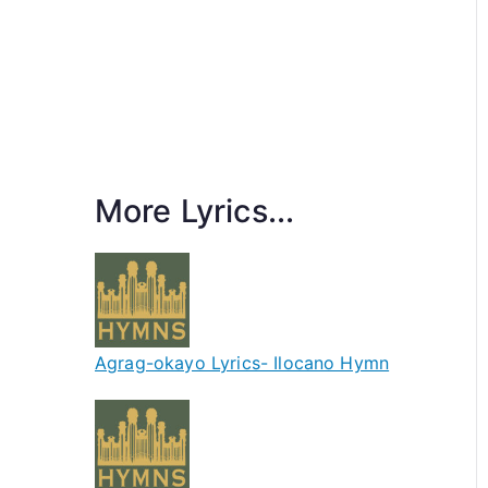
More Lyrics...
Agrag-okayo Lyrics- Ilocano Hymn