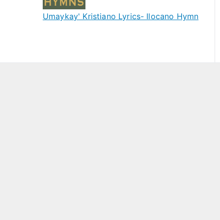
Umaykay' Kristiano Lyrics- Ilocano Hymn