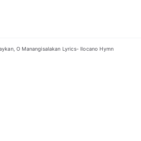
ong Lyrics
ykan, O Manangisalakan Lyrics- Ilocano Hymn