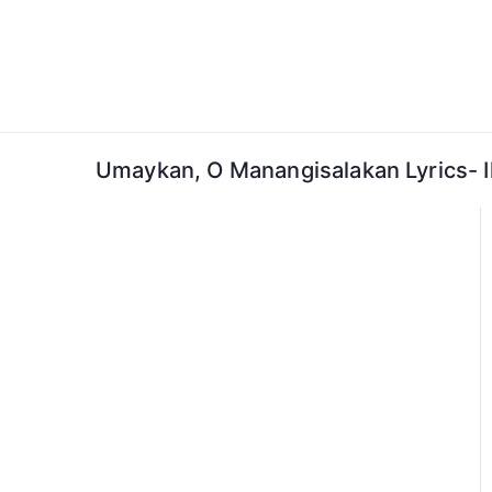
Skip
to
content
Umaykan, O Manangisalakan Lyrics- 