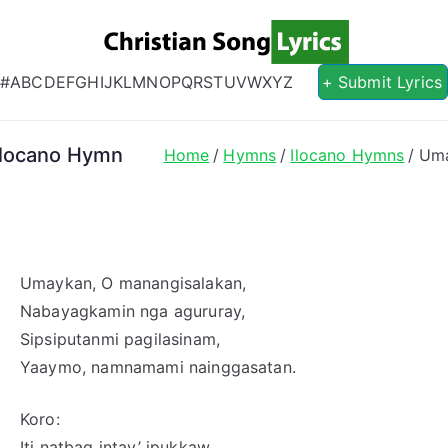
Christian S
Christian Lyrics Online!
#
A
B
C
D
E
F
G
H
I
J
K
L
M
N
O
P
Q
R
S
T
U
V
W
X
Y
Z
+ Submit Lyrics
Ilocano Hymn
Home
Hymns
Ilocano Hymns
Uma
Umaykan, O manangisalakan,
Nabayagkamin nga agururay,
Sipsiputanmi pagilasinam,
Yaaymo, namnamami nainggasatan.
Koro:
Iti natbag intay’ ipukkaw,