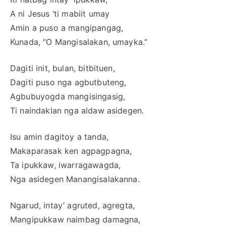
A ni Jesus ‘ti mabiit umay
Amin a puso a mangipangag,
Kunada, “O Mangisalakan, umayka.”
Dagiti init, bulan, bitbituen,
Dagiti puso nga agbutbuteng,
Agbubuyogda mangisingasig,
Ti naindaklan nga aldaw asidegen.
Isu amin dagitoy a tanda,
Makaparasak ken agpagpagna,
Ta ipukkaw, iwarragawagda,
Nga asidegen Manangisalakanna.
Ngarud, intay’ agruted, agregta,
Mangipukkaw naimbag damagna,