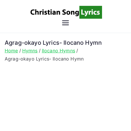
Skip
to
content
Christian
Christian Lyrics Online!
Song
Agrag-okayo Lyrics- Ilocano Hymn
Home
Hymns
Ilocano Hymns
Lyrics
Agrag-okayo Lyrics- Ilocano Hymn