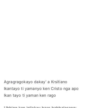
Agragragokayo dakay’ a Krsitiano
Ikantayo ti yamanyo ken Cristo nga apo
Ikan tayo ti yaman ken rago
Ubbing ken inilakay baro babbalasang;