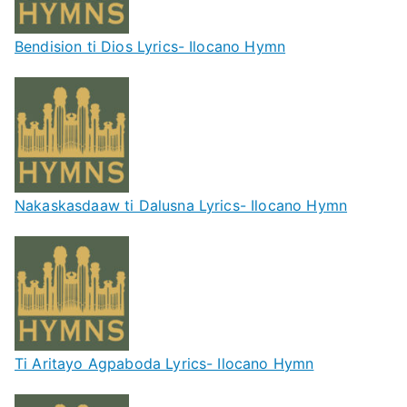
Bendision ti Dios Lyrics- Ilocano Hymn
Nakaskasdaaw ti Dalusna Lyrics- Ilocano Hymn
Ti Aritayo Agpaboda Lyrics- Ilocano Hymn