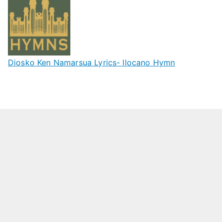
Diosko Ken Namarsua Lyrics- Ilocano Hymn