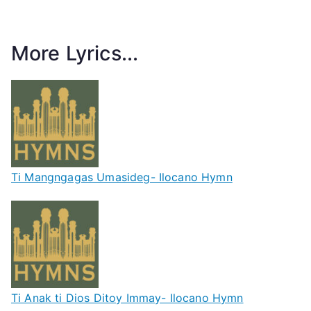
More Lyrics...
Ti Mangngagas Umasideg- Ilocano Hymn
Ti Anak ti Dios Ditoy Immay- Ilocano Hymn