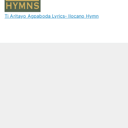
Ti Aritayo Agpaboda Lyrics- Ilocano Hymn