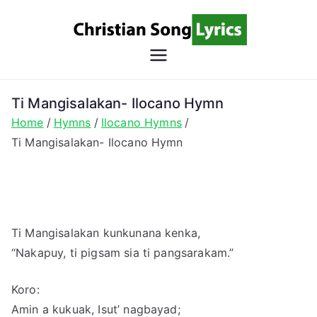
Skip
to
content
Christian
Christian Lyrics Online!
Song
Ti Mangisalakan- Ilocano Hymn
Home
Hymns
Ilocano Hymns
Lyrics
Ti Mangisalakan- Ilocano Hymn
Ti Mangisalakan kunkunana kenka,
“Nakapuy, ti pigsam sia ti pangsarakam.”
Koro:
Amin a kukuak, Isut’ nagbayad;