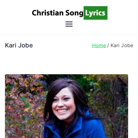
Skip
to
content
Christian
Christian Lyrics Online!
Song
Kari Jobe
Home
Kari Jobe
Lyrics