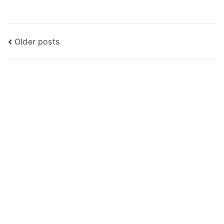
Posts
Older posts
navigation