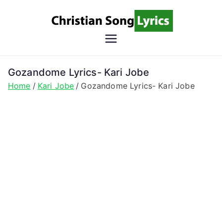
Skip
to
content
Christian
Christian Lyrics Online!
Song
Gozandome Lyrics- Kari Jobe
Home
Kari Jobe
Gozandome Lyrics- Kari Jobe
Lyrics