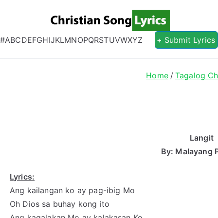
Christian S
Christian Lyrics Online!
#
A
B
C
D
E
F
G
H
I
J
K
L
M
N
O
P
Q
R
S
T
U
V
W
X
Y
Z
+ Submit Lyrics
Home
Tagalog Ch
Langit
By: Malayang P
Lyrics:
Ang kailangan ko ay pag-ibig Mo
Oh Dios sa buhay kong ito
Ang kagalakan Mo ay kalakasan Ko