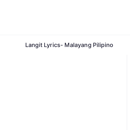
Skip
to
content
Langit Lyrics- Malayang Pilipino