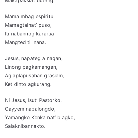
Makapaksiat buteng.
Mamaimbag espiritu
Mamagtalnat’ puso,
Iti nabannog kararua
Mangted ti inana.
Jesus, napateg a nagan,
Linong pagkamangan,
Aglaplapusahan grasiam,
Ket dinto agkurang.
Ni Jesus, Isut’ Pastorko,
Gayyem napalongdo,
Yamangko Kenka nat’ biagko,
Salaknibannakto.