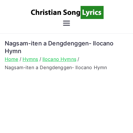
Skip
to
content
Christian
Christian Lyrics Online!
Song
Nagsam-iten a Dengdenggen- Ilocano
Hymn
Lyrics
Home
Hymns
Ilocano Hymns
Nagsam-iten a Dengdenggen- Ilocano Hymn