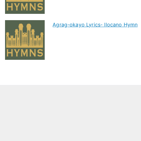
Agrag-okayo Lyrics- Ilocano Hymn