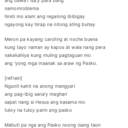
ang bawa’t isa’y para bang
namomroblema
hindi mo alam ang regalong ibibigay
ngayong kay hirap na nitong ating buhay
Meron pa kayang caroling at noche buena
kung tayo naman ay kapos at wala nang pera
nakakahiya kung muling pagtaguan mo
ang ‘yong mga inaanak sa araw ng Pasko.
[refrain]
Ngunit kahit na anong mangyari
ang pag-ibig sana’y maghari
sapat nang si Hesus ang kasama mo
tuloy na tuloy parin ang pasko
Mabuti pa nga ang Pasko noong isang taon