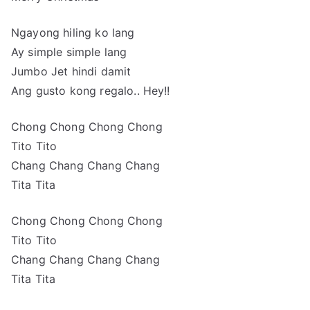
Ngayong hiling ko lang
Ay simple simple lang
Jumbo Jet hindi damit
Ang gusto kong regalo.. Hey!!
Chong Chong Chong Chong
Tito Tito
Chang Chang Chang Chang
Tita Tita
Chong Chong Chong Chong
Tito Tito
Chang Chang Chang Chang
Tita Tita