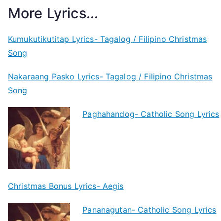
More Lyrics...
Kumukutikutitap Lyrics- Tagalog / Filipino Christmas
Song
Nakaraang Pasko Lyrics- Tagalog / Filipino Christmas
Song
Paghahandog- Catholic Song Lyrics
Christmas Bonus Lyrics- Aegis
Pananagutan- Catholic Song Lyrics