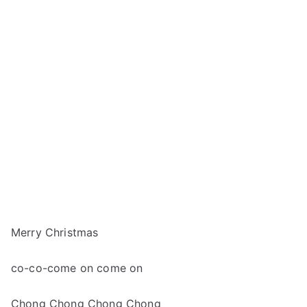
Merry Christmas
co-co-come on come on
Chong Chong Chong Chong