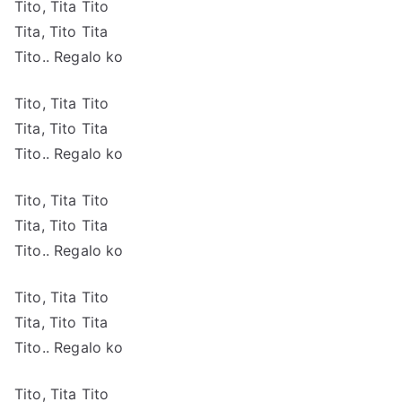
Tito, Tita Tito
Tita, Tito Tita
Tito.. Regalo ko
Tito, Tita Tito
Tita, Tito Tita
Tito.. Regalo ko
Tito, Tita Tito
Tita, Tito Tita
Tito.. Regalo ko
Tito, Tita Tito
Tita, Tito Tita
Tito.. Regalo ko
Tito, Tita Tito