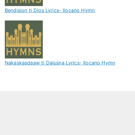
Bendision ti Dios Lyrics- Ilocano Hymn
Nakaskasdaaw ti Dalusna Lyrics- Ilocano Hymn