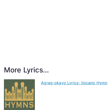
More Lyrics...
Agrag-okayo Lyrics- Ilocano Hymn