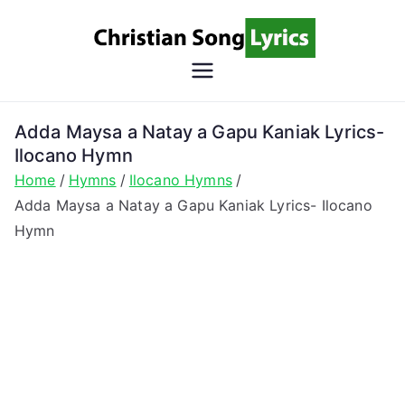
Skip
to
content
Christian
Christian Lyrics Online!
Song
Adda Maysa a Natay a Gapu Kaniak Lyrics-
Ilocano Hymn
Lyrics
Home
Hymns
Ilocano Hymns
Adda Maysa a Natay a Gapu Kaniak Lyrics- Ilocano
Hymn