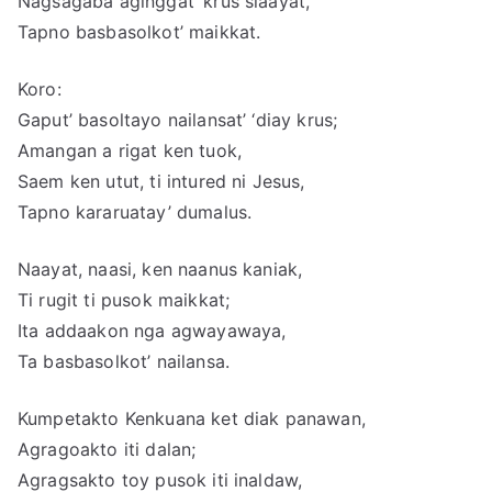
Nagsagaba aginggat’ krus siaayat,
Tapno basbasolkot’ maikkat.
Koro:
Gaput’ basoltayo nailansat’ ‘diay krus;
Amangan a rigat ken tuok,
Saem ken utut, ti intured ni Jesus,
Tapno kararuatay’ dumalus.
Naayat, naasi, ken naanus kaniak,
Ti rugit ti pusok maikkat;
Ita addaakon nga agwayawaya,
Ta basbasolkot’ nailansa.
Kumpetakto Kenkuana ket diak panawan,
Agragoakto iti dalan;
Agragsakto toy pusok iti inaldaw,