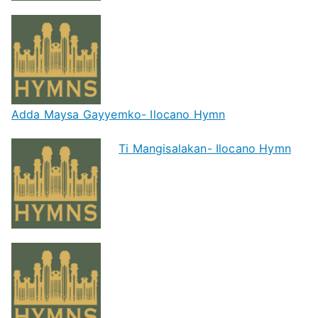
Adda Maysa Gayyemko- Ilocano Hymn
Ti Mangisalakan- Ilocano Hymn