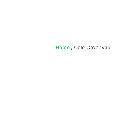
ong Lyrics
Home
Ogie Cayabyab