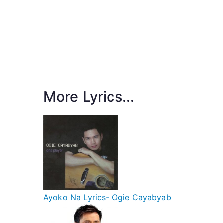
More Lyrics...
Ayoko Na Lyrics- Ogie Cayabyab