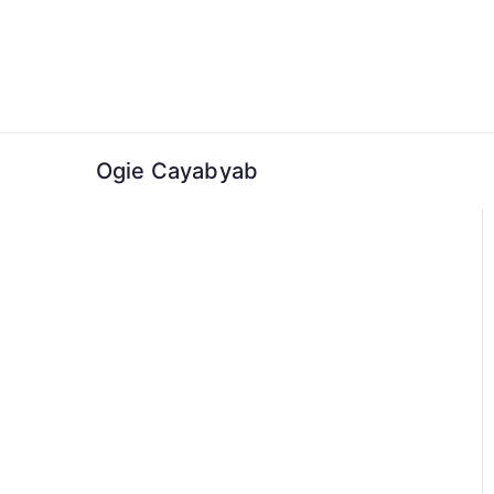
Skip
to
content
Ogie Cayabyab