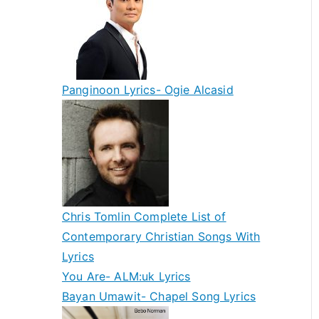
Panginoon Lyrics- Ogie Alcasid
Chris Tomlin Complete List of
Contemporary Christian Songs With
Lyrics
You Are- ALM:uk Lyrics
Bayan Umawit- Chapel Song Lyrics