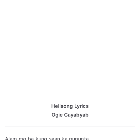
Hellsong Lyrics
Ogie Cayabyab
Alam mo ba kung saan ka pupunta