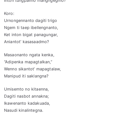
Inton tungpalmo mangngegmo?
Koro:
Urnongennanto dagiti trigo
Ngem ti taep ibellengnanto,
Ket inton bigat panagungar,
Aniantot’ kasasaadmo?
Masaonanto ngata kenka,
“Adipenka mapagtalkan,”
Wenno sikantot’ mapagtalaw,
Manipud iti saklangna?
Umisemto no kitaenna,
Dagiti nasbot annakna;
Ikawenanto kadakuada,
Nasudi kinalintegna.