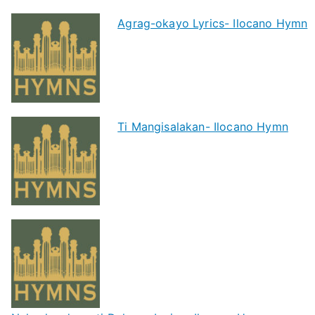
Agrag-okayo Lyrics- Ilocano Hymn
Ti Mangisalakan- Ilocano Hymn