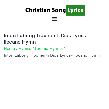
Skip
to
content
Christian
Christian Lyrics Online!
Song
Inton Lubong Tiponen ti Dios Lyrics-
Ilocano Hymn
Lyrics
Home
Hymns
Ilocano Hymns
Inton Lubong Tiponen ti Dios Lyrics- Ilocano Hymn