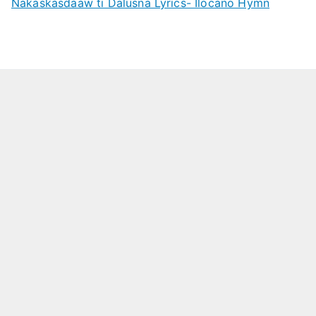
Nakaskasdaaw ti Dalusna Lyrics- Ilocano Hymn