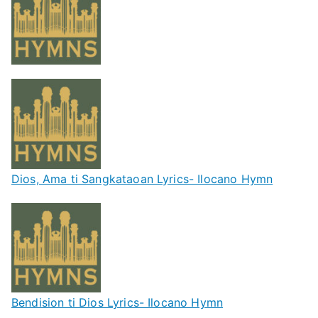
Dios, Ama ti Sangkataoan Lyrics- Ilocano Hymn
Bendision ti Dios Lyrics- Ilocano Hymn