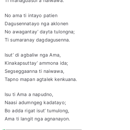
Ti managbasol a naiwawa.
No ama ti intayo patien
Dagusennatayo nga aklonen
No awagantay’ dayta tulongna;
Ti sumaranay dagdagusenna.
Isut’ di agbaliw nga Ama,
Kinakapsuttay’ ammona ida;
Segseggaanna ti naiwawa,
Tapno mapan agtalek kenkuana.
Isu ti Ama a napudno,
Naasi adumngeg kadatayo;
Bo adda rigat isut’ tumulong,
Ama ti langit nga agnanayon.