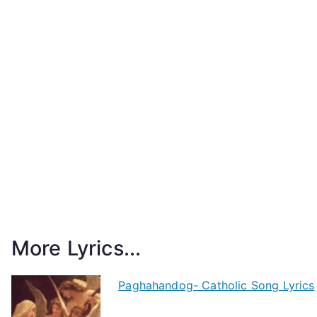
More Lyrics...
Paghahandog- Catholic Song Lyrics