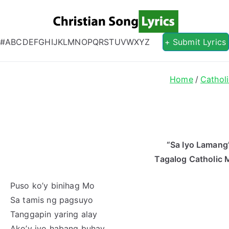
Christian S
Christian Lyrics Online!
#
A
B
C
D
E
F
G
H
I
J
K
L
M
N
O
P
Q
R
S
T
U
V
W
X
Y
Z
+ Submit Lyrics
Home
Cathol
“Sa Iyo Lamang”
Tagalog Catholic
Puso ko’y binihag Mo
Sa tamis ng pagsuyo
Tanggapin yaring alay
Ako’y iyo habang buhay